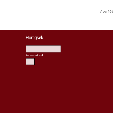
Viser
16
t
Hurtigsøk
Avansert søk
Søk