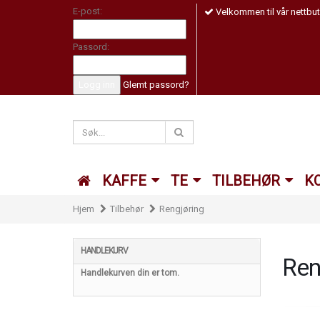
E-post:
Velkommen til vår nettbut
Passord:
Logg inn
Glemt passord?
KAFFE
TE
TILBEHØR
K
Hjem
Tilbehør
Rengjøring
HANDLEKURV
Ren
Handlekurven din er tom.