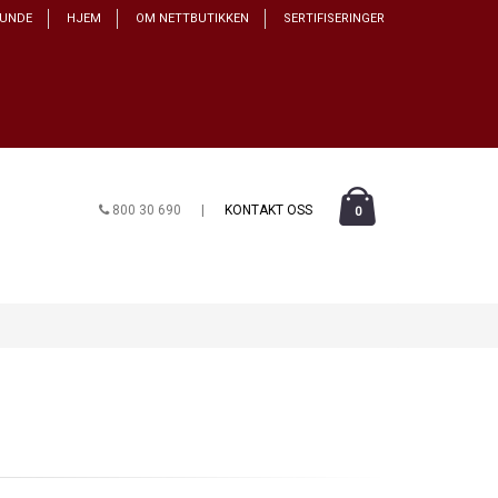
KUNDE
HJEM
OM NETTBUTIKKEN
SERTIFISERINGER
800 30 690
|
KONTAKT OSS
0