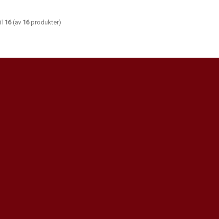
il
16
(av
16
produkter)