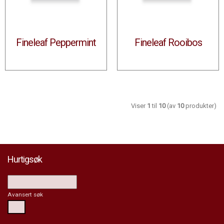
Fineleaf Peppermint
Fineleaf Rooibos
Viser
1
til
10
(av
10
produkter)
Hurtigsøk
Avansert søk
Søk