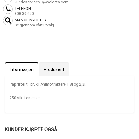
kundeserviceNO@selecta.com
TELEFON
800 30 690
MANGE NYHETER
Se gjennom vårt utvalg
Informasjon
Produsent
Papirfilter til bruk i Animo traktere 1,8l og 2,2l.
250 stk. i en eske
KUNDER KJØPTE OGSÅ