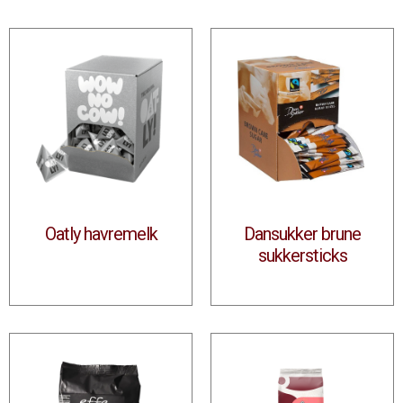
Oatly havremelk
Dansukker brune
sukkersticks