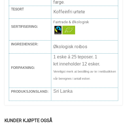
farge.
TESORT
Koffeinfri urtete
Fairtrade & Økologisk
SERTIFISERING:
INGREDIENSER:
Økologisk roibos
1 eske á 25 teposer. 1
krt inneholder 12 esker.
FORPAKNING:
Vennligst merk at bestilling av te i nettbutikken
vår beregnes i antall esker.
Sri Lanka
PRODUKSJONSLAND:
KUNDER KJØPTE OGSÅ