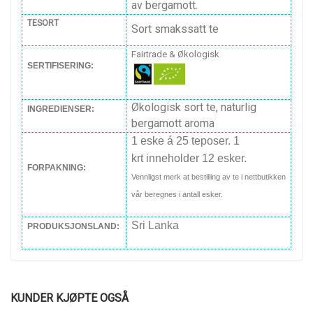
av bergamott.
TESORT
Sort smakssatt te
Fairtrade & Økologisk
SERTIFISERING:
Økologisk sort te, naturlig
INGREDIENSER:
bergamott aroma
1 eske á 25 teposer. 1
krt inneholder 12 esker.
FORPAKNING:
Vennligst merk at bestilling av te i nettbutikken
vår beregnes i antall esker.
Sri Lanka
PRODUKSJONSLAND:
KUNDER KJØPTE OGSÅ