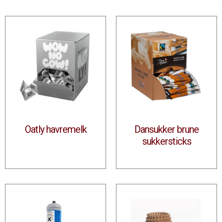
Oatly havremelk
Dansukker brune
sukkersticks